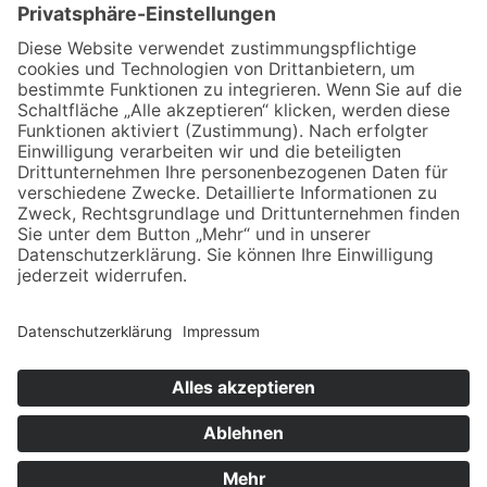
Club DJ Promotion
ist ein Projekt der
KHB Marketing
Sven Hessel
Bahnhofstrasse 70
D-08547 Jößnitz/ Plauen
+49-(0)3741-529598
info@club-dj-promotion.de
© 2026 Club DJ Promotion. All rights reserved.