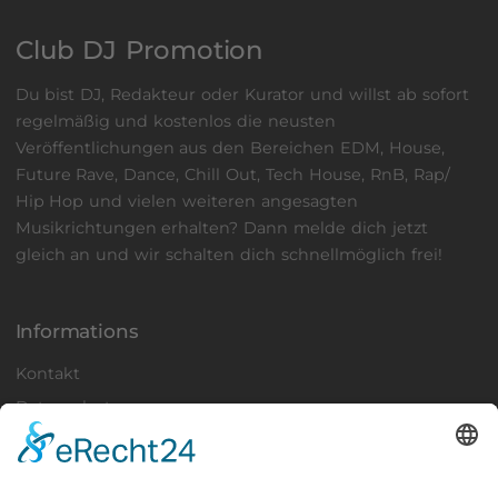
Club DJ Promotion
Du bist DJ, Redakteur oder Kurator und willst ab sofort
regelmäßig und kostenlos die neusten
Veröffentlichungen aus den Bereichen EDM, House,
Future Rave, Dance, Chill Out, Tech House, RnB, Rap/
Hip Hop und vielen weiteren angesagten
Musikrichtungen erhalten? Dann
melde
dich jetzt
gleich an und wir schalten dich schnellmöglich frei!
Informations
Kontakt
Datenschutz
Impressum
Get in Touch