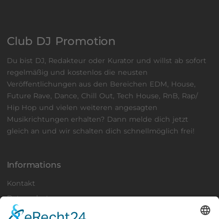
Club DJ Promotion
Du bist DJ, Redakteur oder Kurator und willst ab sofort
regelmäßig und kostenlos die neusten
Veröffentlichungen aus den Bereichen EDM, House,
Future Rave, Dance, Chill Out, Tech House, RnB, Rap/
Hip Hop und vielen weiteren angesagten
Musikrichtungen erhalten? Dann
melde
dich jetzt
gleich an und wir schalten dich schnellmöglich frei!
Informations
Kontakt
Datenschutz
Impressum