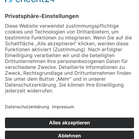
Get in Touch
Club DJ Promotion
ist ein Projekt der
KHB Marketing
Sven Hessel
Bahnhofstrasse 70
D-08547 Jößnitz/ Plauen
+49-(0)3741-529598
info@club-dj-promotion.de